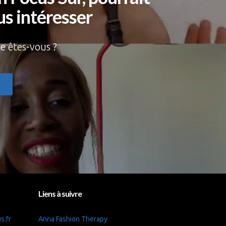
s intéresser
ie êtes-vous ?
Liens à suivre
s.fr
Anna Fashion Therapy