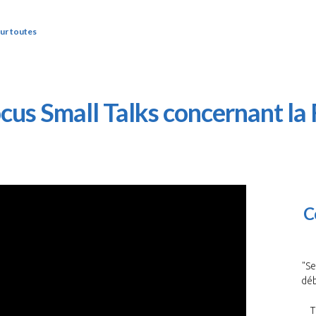
ur toutes
cus Small Talks concernant l
C
"Se
déb
T